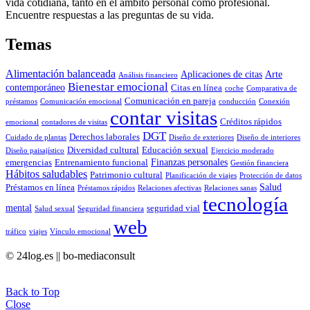
vida cotidiana, tanto en el ámbito personal como profesional.
Encuentre respuestas a las preguntas de su vida.
Temas
Alimentación balanceada
Aplicaciones de citas
Arte
Análisis financiero
Bienestar emocional
contemporáneo
Citas en línea
coche
Comparativa de
Comunicación en pareja
préstamos
Comunicación emocional
conducción
Conexión
contar visitas
Créditos rápidos
emocional
contadores de visitas
DGT
Derechos laborales
Cuidado de plantas
Diseño de exteriores
Diseño de interiores
Diversidad cultural
Educación sexual
Diseño paisajístico
Ejercicio moderado
Finanzas personales
emergencias
Entrenamiento funcional
Gestión financiera
Hábitos saludables
Patrimonio cultural
Planificación de viajes
Protección de datos
Salud
Préstamos en línea
Préstamos rápidos
Relaciones afectivas
Relaciones sanas
tecnología
mental
seguridad vial
Salud sexual
Seguridad financiera
web
tráfico
viajes
Vínculo emocional
© 24log.es || bo-mediaconsult
Back to Top
Close