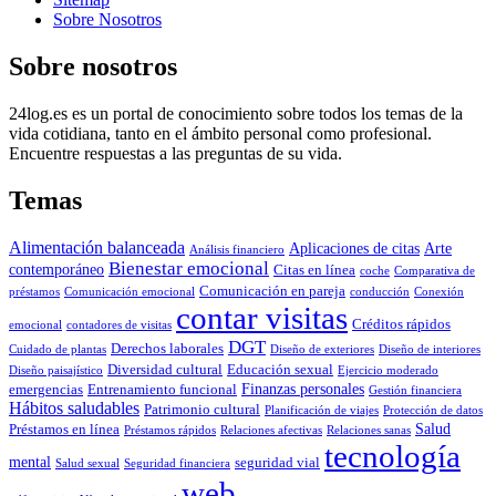
Sobre Nosotros
Sobre nosotros
24log.es es un portal de conocimiento sobre todos los temas de la
vida cotidiana, tanto en el ámbito personal como profesional.
Encuentre respuestas a las preguntas de su vida.
Temas
Alimentación balanceada
Aplicaciones de citas
Arte
Análisis financiero
Bienestar emocional
contemporáneo
Citas en línea
coche
Comparativa de
Comunicación en pareja
préstamos
Comunicación emocional
conducción
Conexión
contar visitas
Créditos rápidos
emocional
contadores de visitas
DGT
Derechos laborales
Cuidado de plantas
Diseño de exteriores
Diseño de interiores
Diversidad cultural
Educación sexual
Diseño paisajístico
Ejercicio moderado
Finanzas personales
emergencias
Entrenamiento funcional
Gestión financiera
Hábitos saludables
Patrimonio cultural
Planificación de viajes
Protección de datos
Salud
Préstamos en línea
Préstamos rápidos
Relaciones afectivas
Relaciones sanas
tecnología
mental
seguridad vial
Salud sexual
Seguridad financiera
web