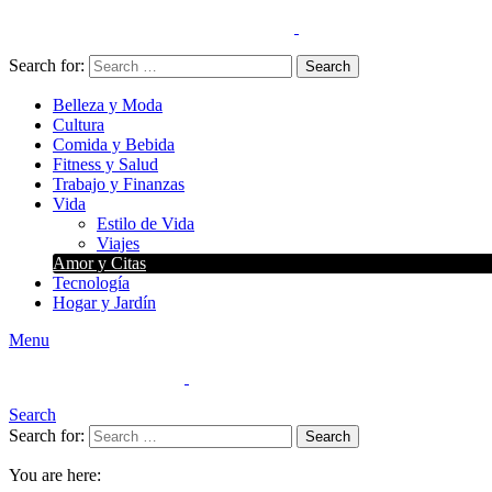
Search for:
Search
Belleza y Moda
Cultura
Comida y Bebida
Fitness y Salud
Trabajo y Finanzas
Vida
Estilo de Vida
Viajes
Amor y Citas
Tecnología
Hogar y Jardín
Menu
Search
Search for:
Search
You are here: