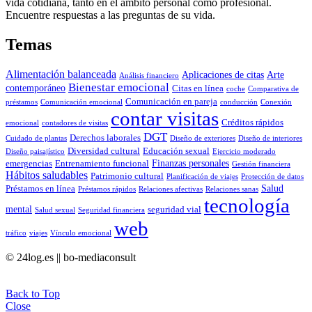
vida cotidiana, tanto en el ámbito personal como profesional.
Encuentre respuestas a las preguntas de su vida.
Temas
Alimentación balanceada
Aplicaciones de citas
Arte
Análisis financiero
Bienestar emocional
contemporáneo
Citas en línea
coche
Comparativa de
Comunicación en pareja
préstamos
Comunicación emocional
conducción
Conexión
contar visitas
Créditos rápidos
emocional
contadores de visitas
DGT
Derechos laborales
Cuidado de plantas
Diseño de exteriores
Diseño de interiores
Diversidad cultural
Educación sexual
Diseño paisajístico
Ejercicio moderado
Finanzas personales
emergencias
Entrenamiento funcional
Gestión financiera
Hábitos saludables
Patrimonio cultural
Planificación de viajes
Protección de datos
Salud
Préstamos en línea
Préstamos rápidos
Relaciones afectivas
Relaciones sanas
tecnología
mental
seguridad vial
Salud sexual
Seguridad financiera
web
tráfico
viajes
Vínculo emocional
© 24log.es || bo-mediaconsult
Back to Top
Close