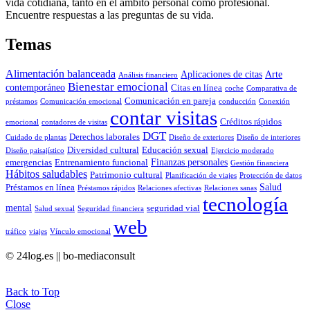
vida cotidiana, tanto en el ámbito personal como profesional.
Encuentre respuestas a las preguntas de su vida.
Temas
Alimentación balanceada
Aplicaciones de citas
Arte
Análisis financiero
Bienestar emocional
contemporáneo
Citas en línea
coche
Comparativa de
Comunicación en pareja
préstamos
Comunicación emocional
conducción
Conexión
contar visitas
Créditos rápidos
emocional
contadores de visitas
DGT
Derechos laborales
Cuidado de plantas
Diseño de exteriores
Diseño de interiores
Diversidad cultural
Educación sexual
Diseño paisajístico
Ejercicio moderado
Finanzas personales
emergencias
Entrenamiento funcional
Gestión financiera
Hábitos saludables
Patrimonio cultural
Planificación de viajes
Protección de datos
Salud
Préstamos en línea
Préstamos rápidos
Relaciones afectivas
Relaciones sanas
tecnología
mental
seguridad vial
Salud sexual
Seguridad financiera
web
tráfico
viajes
Vínculo emocional
© 24log.es || bo-mediaconsult
Back to Top
Close