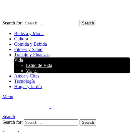
Search for:
Search
Belleza y Moda
Cultura
Comida y Bebida
Fitness y Salud
Trabajo y Finanzas
Vida
Estilo de Vida
Viajes
Amor y Citas
Tecnología
Hogar y Jardín
Menu
Search
Search for:
Search