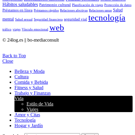
Hábitos saludables
Patrimonio cultural
Planificación de viajes
Protección de datos
Salud
Préstamos en línea
Préstamos rápidos
Relaciones afectivas
Relaciones sanas
tecnología
mental
seguridad vial
Salud sexual
Seguridad financiera
web
tráfico
viajes
Vínculo emocional
© 24log.es || bo-mediaconsult
Back to Top
Close
Belleza y Moda
Cultura
Comida y Bebida
Fitness y Salud
Trabajo y Finanzas
Vida
Estilo de Vida
Viajes
Amor y Citas
Tecnología
Hogar y Jardín