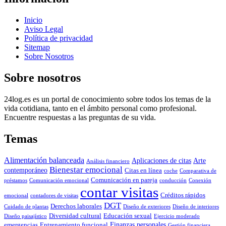
Inicio
Aviso Legal
Política de privacidad
Sitemap
Sobre Nosotros
Sobre nosotros
24log.es es un portal de conocimiento sobre todos los temas de la
vida cotidiana, tanto en el ámbito personal como profesional.
Encuentre respuestas a las preguntas de su vida.
Temas
Alimentación balanceada
Aplicaciones de citas
Arte
Análisis financiero
Bienestar emocional
contemporáneo
Citas en línea
coche
Comparativa de
Comunicación en pareja
préstamos
Comunicación emocional
conducción
Conexión
contar visitas
Créditos rápidos
emocional
contadores de visitas
DGT
Derechos laborales
Cuidado de plantas
Diseño de exteriores
Diseño de interiores
Diversidad cultural
Educación sexual
Diseño paisajístico
Ejercicio moderado
Finanzas personales
emergencias
Entrenamiento funcional
Gestión financiera