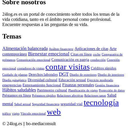
Sobre nosotros
24log.es es un portal de conocimiento sobre todos los temas de la
vida cotidiana, tanto en el ámbito personal como profesional.
Encuentre respuestas a las preguntas de su vida.
Temas
Alimentación balanceada
Aplicaciones de citas
Arte
Análisis financiero
Bienestar emocional
contemporáneo
Citas en línea
coche
Comparativa de
Comunicación en pareja
préstamos
Comunicación emocional
conducción
Conexión
contar visitas
Créditos rápidos
emocional
contadores de visitas
DGT
Derechos laborales
Cuidado de plantas
Diseño de exteriores
Diseño de interiores
Diversidad cultural
Educación sexual
Diseño paisajístico
Ejercicio moderado
Finanzas personales
emergencias
Entrenamiento funcional
Gestión financiera
Hábitos saludables
Patrimonio cultural
Planificación de viajes
Protección de datos
Salud
Préstamos en línea
Préstamos rápidos
Relaciones afectivas
Relaciones sanas
tecnología
mental
seguridad vial
Salud sexual
Seguridad financiera
web
tráfico
viajes
Vínculo emocional
© 24log.es || bo-mediaconsult