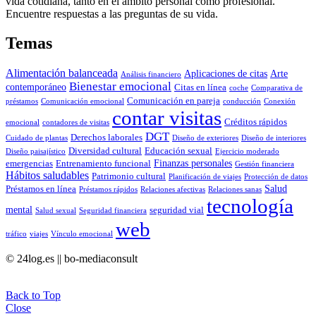
vida cotidiana, tanto en el ámbito personal como profesional.
Encuentre respuestas a las preguntas de su vida.
Temas
Alimentación balanceada
Aplicaciones de citas
Arte
Análisis financiero
Bienestar emocional
contemporáneo
Citas en línea
coche
Comparativa de
Comunicación en pareja
préstamos
Comunicación emocional
conducción
Conexión
contar visitas
Créditos rápidos
emocional
contadores de visitas
DGT
Derechos laborales
Cuidado de plantas
Diseño de exteriores
Diseño de interiores
Diversidad cultural
Educación sexual
Diseño paisajístico
Ejercicio moderado
Finanzas personales
emergencias
Entrenamiento funcional
Gestión financiera
Hábitos saludables
Patrimonio cultural
Planificación de viajes
Protección de datos
Salud
Préstamos en línea
Préstamos rápidos
Relaciones afectivas
Relaciones sanas
tecnología
mental
seguridad vial
Salud sexual
Seguridad financiera
web
tráfico
viajes
Vínculo emocional
© 24log.es || bo-mediaconsult
Back to Top
Close