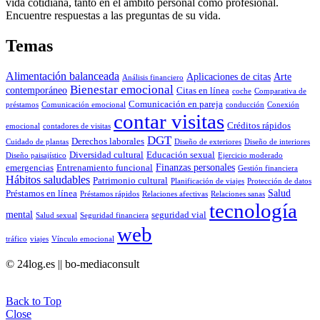
vida cotidiana, tanto en el ámbito personal como profesional.
Encuentre respuestas a las preguntas de su vida.
Temas
Alimentación balanceada
Aplicaciones de citas
Arte
Análisis financiero
Bienestar emocional
contemporáneo
Citas en línea
coche
Comparativa de
Comunicación en pareja
préstamos
Comunicación emocional
conducción
Conexión
contar visitas
Créditos rápidos
emocional
contadores de visitas
DGT
Derechos laborales
Cuidado de plantas
Diseño de exteriores
Diseño de interiores
Diversidad cultural
Educación sexual
Diseño paisajístico
Ejercicio moderado
Finanzas personales
emergencias
Entrenamiento funcional
Gestión financiera
Hábitos saludables
Patrimonio cultural
Planificación de viajes
Protección de datos
Salud
Préstamos en línea
Préstamos rápidos
Relaciones afectivas
Relaciones sanas
tecnología
mental
seguridad vial
Salud sexual
Seguridad financiera
web
tráfico
viajes
Vínculo emocional
© 24log.es || bo-mediaconsult
Back to Top
Close