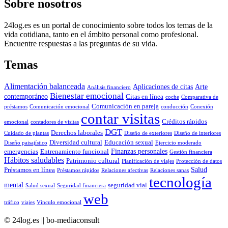
Sobre nosotros
24log.es es un portal de conocimiento sobre todos los temas de la
vida cotidiana, tanto en el ámbito personal como profesional.
Encuentre respuestas a las preguntas de su vida.
Temas
Alimentación balanceada
Aplicaciones de citas
Arte
Análisis financiero
Bienestar emocional
contemporáneo
Citas en línea
coche
Comparativa de
Comunicación en pareja
préstamos
Comunicación emocional
conducción
Conexión
contar visitas
Créditos rápidos
emocional
contadores de visitas
DGT
Derechos laborales
Cuidado de plantas
Diseño de exteriores
Diseño de interiores
Diversidad cultural
Educación sexual
Diseño paisajístico
Ejercicio moderado
Finanzas personales
emergencias
Entrenamiento funcional
Gestión financiera
Hábitos saludables
Patrimonio cultural
Planificación de viajes
Protección de datos
Salud
Préstamos en línea
Préstamos rápidos
Relaciones afectivas
Relaciones sanas
tecnología
mental
seguridad vial
Salud sexual
Seguridad financiera
web
tráfico
viajes
Vínculo emocional
© 24log.es || bo-mediaconsult