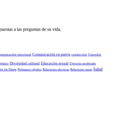
puestas a las preguntas de su vida.
Comunicación en pareja
omunicación emocional
conducción
Conexión
Diversidad cultural
Educación sexual
jístico
Ejercicio moderado
Salud
os en línea
Préstamos rápidos
Relaciones afectivas
Relaciones sanas