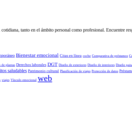
 cotidiana, tanto en el ámbito personal como profesional. Encuentre res
Bienestar emocional
mporáneo
Citas en línea
coche
Comparativa de préstamos
C
DGT
Derechos laborales
 de plantas
Diseño de exteriores
Diseño de interiores
Diseño paisa
tos saludables
Patrimonio cultural
Préstam
Planificación de viajes
Protección de datos
web
o
viajes
Vínculo emocional