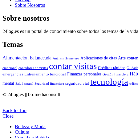
Sobre Nosotros
Sobre nosotros
24log.es es un portal de conocimiento sobre todos los temas de la vida
Temas
Alimentación balanceada
Aplicaciones de citas
Arte conte
Análisis financiero
contar visitas
Créditos rápidos
emocional
contadores de visitas
Cuidado
Hábi
Finanzas personales
emergencias
Entrenamiento funcional
Gestión financiera
tecnología
mental
seguridad vial
Salud sexual
Seguridad financiera
tráfic
© 24log.es || bo-mediaconsult
Back to Top
Close
Belleza y Moda
Cultura
Comida y Bebida