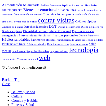
Alimentación balanceada
Aplicaciones de citas
Arte
Análisis financiero
Bienestar emocional
contemporáneo
Citas en línea
coche
Comparativa de
Comunicación en pareja
préstamos
Comunicación emocional
conducción
Conexión
contar visitas
Créditos rápidos
emocional
contadores de visitas
DGT
Derechos laborales
Cuidado de plantas
Diseño de exteriores
Diseño de interiores
Diversidad cultural
Educación sexual
Diseño paisajístico
Ejercicio moderado
Finanzas personales
emergencias
Entrenamiento funcional
Gestión financiera
Hábitos saludables
Patrimonio cultural
Planificación de viajes
Protección de datos
Salud
Préstamos en línea
Préstamos rápidos
Relaciones afectivas
Relaciones sanas
tecnología
mental
seguridad vial
Salud sexual
Seguridad financiera
web
tráfico
viajes
Vínculo emocional
© 24log.es || bo-mediaconsult
Back to Top
Close
Belleza y Moda
Cultura
Comida y Bebida
Fitness y Salud