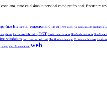
 cotidiana, tanto en el ámbito personal como profesional. Encuentre res
Bienestar emocional
mporáneo
Citas en línea
coche
Comparativa de préstamos
C
DGT
Derechos laborales
 de plantas
Diseño de exteriores
Diseño de interiores
Diseño paisa
tos saludables
Patrimonio cultural
Préstam
Planificación de viajes
Protección de datos
web
o
viajes
Vínculo emocional