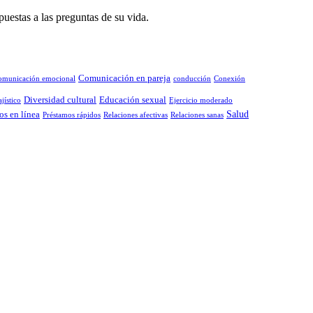
puestas a las preguntas de su vida.
Comunicación en pareja
omunicación emocional
conducción
Conexión
Diversidad cultural
Educación sexual
jístico
Ejercicio moderado
Salud
os en línea
Préstamos rápidos
Relaciones afectivas
Relaciones sanas