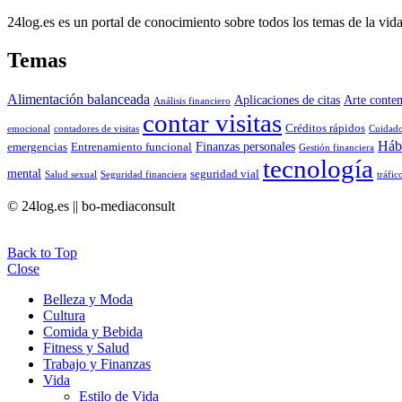
24log.es es un portal de conocimiento sobre todos los temas de la vida
Temas
Alimentación balanceada
Aplicaciones de citas
Arte conte
Análisis financiero
contar visitas
Créditos rápidos
emocional
contadores de visitas
Cuidado
Hábi
Finanzas personales
emergencias
Entrenamiento funcional
Gestión financiera
tecnología
mental
seguridad vial
Salud sexual
Seguridad financiera
tráfic
© 24log.es || bo-mediaconsult
Back to Top
Close
Belleza y Moda
Cultura
Comida y Bebida
Fitness y Salud
Trabajo y Finanzas
Vida
Estilo de Vida