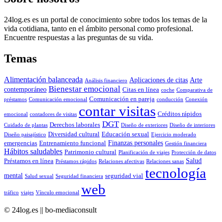
24log.es es un portal de conocimiento sobre todos los temas de la
vida cotidiana, tanto en el ámbito personal como profesional.
Encuentre respuestas a las preguntas de su vida.
Temas
Alimentación balanceada
Aplicaciones de citas
Arte
Análisis financiero
Bienestar emocional
contemporáneo
Citas en línea
coche
Comparativa de
Comunicación en pareja
préstamos
Comunicación emocional
conducción
Conexión
contar visitas
Créditos rápidos
emocional
contadores de visitas
DGT
Derechos laborales
Cuidado de plantas
Diseño de exteriores
Diseño de interiores
Diversidad cultural
Educación sexual
Diseño paisajístico
Ejercicio moderado
Finanzas personales
emergencias
Entrenamiento funcional
Gestión financiera
Hábitos saludables
Patrimonio cultural
Planificación de viajes
Protección de datos
Salud
Préstamos en línea
Préstamos rápidos
Relaciones afectivas
Relaciones sanas
tecnología
mental
seguridad vial
Salud sexual
Seguridad financiera
web
tráfico
viajes
Vínculo emocional
© 24log.es || bo-mediaconsult