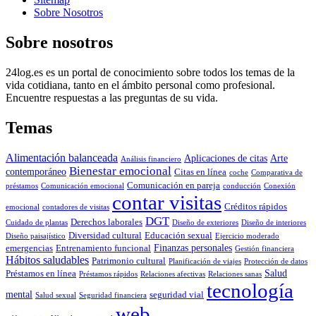
Sobre Nosotros
Sobre nosotros
24log.es es un portal de conocimiento sobre todos los temas de la
vida cotidiana, tanto en el ámbito personal como profesional.
Encuentre respuestas a las preguntas de su vida.
Temas
Alimentación balanceada
Aplicaciones de citas
Arte
Análisis financiero
Bienestar emocional
contemporáneo
Citas en línea
coche
Comparativa de
Comunicación en pareja
préstamos
Comunicación emocional
conducción
Conexión
contar visitas
Créditos rápidos
emocional
contadores de visitas
DGT
Derechos laborales
Cuidado de plantas
Diseño de exteriores
Diseño de interiores
Diversidad cultural
Educación sexual
Diseño paisajístico
Ejercicio moderado
Finanzas personales
emergencias
Entrenamiento funcional
Gestión financiera
Hábitos saludables
Patrimonio cultural
Planificación de viajes
Protección de datos
Salud
Préstamos en línea
Préstamos rápidos
Relaciones afectivas
Relaciones sanas
tecnología
mental
seguridad vial
Salud sexual
Seguridad financiera
web