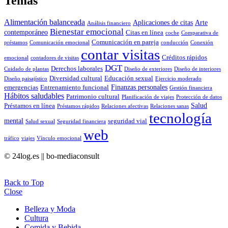
Temas
Alimentación balanceada
Aplicaciones de citas
Arte
Análisis financiero
Bienestar emocional
contemporáneo
Citas en línea
coche
Comparativa de
Comunicación en pareja
préstamos
Comunicación emocional
conducción
Conexión
contar visitas
Créditos rápidos
emocional
contadores de visitas
DGT
Derechos laborales
Cuidado de plantas
Diseño de exteriores
Diseño de interiores
Diversidad cultural
Educación sexual
Diseño paisajístico
Ejercicio moderado
Finanzas personales
emergencias
Entrenamiento funcional
Gestión financiera
Hábitos saludables
Patrimonio cultural
Planificación de viajes
Protección de datos
Salud
Préstamos en línea
Préstamos rápidos
Relaciones afectivas
Relaciones sanas
tecnología
mental
seguridad vial
Salud sexual
Seguridad financiera
web
tráfico
viajes
Vínculo emocional
© 24log.es || bo-mediaconsult
Back to Top
Close
Belleza y Moda
Cultura
Comida y Bebida