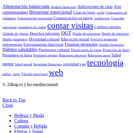
Alimentación balanceada
Aplicaciones de citas
Arte
Análisis financiero
Bienestar emocional
contemporáneo
Citas en línea
coche
Comparativa de
Comunicación en pareja
préstamos
Comunicación emocional
conducción
Conexión
contar visitas
Créditos rápidos
emocional
contadores de visitas
DGT
Derechos laborales
Cuidado de plantas
Diseño de exteriores
Diseño de interiores
Diversidad cultural
Educación sexual
Diseño paisajístico
Ejercicio moderado
Finanzas personales
emergencias
Entrenamiento funcional
Gestión financiera
Hábitos saludables
Patrimonio cultural
Planificación de viajes
Protección de datos
Salud
Préstamos en línea
Préstamos rápidos
Relaciones afectivas
Relaciones sanas
tecnología
mental
seguridad vial
Salud sexual
Seguridad financiera
web
tráfico
viajes
Vínculo emocional
© 24log.es || bo-mediaconsult
Back to Top
Close
Belleza y Moda
Cultura
Comida y Bebida
Fitness y Salud