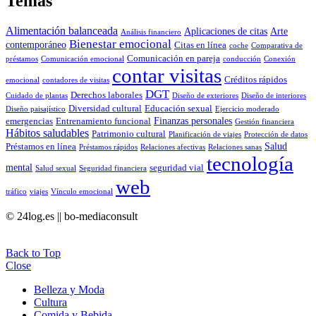
Temas
Alimentación balanceada
Aplicaciones de citas
Arte
Análisis financiero
Bienestar emocional
contemporáneo
Citas en línea
coche
Comparativa de
Comunicación en pareja
préstamos
Comunicación emocional
conducción
Conexión
contar visitas
Créditos rápidos
emocional
contadores de visitas
DGT
Derechos laborales
Cuidado de plantas
Diseño de exteriores
Diseño de interiores
Diversidad cultural
Educación sexual
Diseño paisajístico
Ejercicio moderado
Finanzas personales
emergencias
Entrenamiento funcional
Gestión financiera
Hábitos saludables
Patrimonio cultural
Planificación de viajes
Protección de datos
Salud
Préstamos en línea
Préstamos rápidos
Relaciones afectivas
Relaciones sanas
tecnología
mental
seguridad vial
Salud sexual
Seguridad financiera
web
tráfico
viajes
Vínculo emocional
© 24log.es || bo-mediaconsult
Back to Top
Close
Belleza y Moda
Cultura
Comida y Bebida