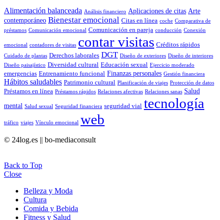
Alimentación balanceada
Aplicaciones de citas
Arte
Análisis financiero
Bienestar emocional
contemporáneo
Citas en línea
coche
Comparativa de
Comunicación en pareja
préstamos
Comunicación emocional
conducción
Conexión
contar visitas
Créditos rápidos
emocional
contadores de visitas
DGT
Derechos laborales
Cuidado de plantas
Diseño de exteriores
Diseño de interiores
Diversidad cultural
Educación sexual
Diseño paisajístico
Ejercicio moderado
Finanzas personales
emergencias
Entrenamiento funcional
Gestión financiera
Hábitos saludables
Patrimonio cultural
Planificación de viajes
Protección de datos
Salud
Préstamos en línea
Préstamos rápidos
Relaciones afectivas
Relaciones sanas
tecnología
mental
seguridad vial
Salud sexual
Seguridad financiera
web
tráfico
viajes
Vínculo emocional
© 24log.es || bo-mediaconsult
Back to Top
Close
Belleza y Moda
Cultura
Comida y Bebida
Fitness y Salud