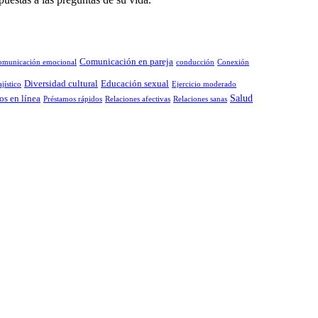
Comunicación en pareja
omunicación emocional
conducción
Conexión
Diversidad cultural
Educación sexual
jístico
Ejercicio moderado
Salud
os en línea
Préstamos rápidos
Relaciones afectivas
Relaciones sanas