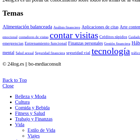
Temas
Alimentación balanceada
Aplicaciones de citas
Arte conte
Análisis financiero
contar visitas
Créditos rápidos
emocional
contadores de visitas
Cuidado
Hábi
Finanzas personales
emergencias
Entrenamiento funcional
Gestión financiera
tecnología
mental
seguridad vial
Salud sexual
Seguridad financiera
tráfic
© 24log.es || bo-mediaconsult
Back to Top
Close
Belleza y Moda
Cultura
Comida y Bebida
Fitness y Salud
Trabajo y Finanzas
Vida
Estilo de Vida
Viajes