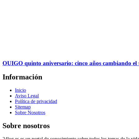
OUIGO quinto aniversario: cinco años cambiando el 
Información
Inicio
Aviso Legal
Política de privacidad
Sitemap
Sobre Nosotros
Sobre nosotros
24log.es es un portal de conocimiento sobre todos los temas de la vida