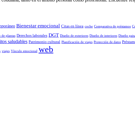
Bienestar emocional
mporáneo
Citas en línea
coche
Comparativa de préstamos
C
DGT
Derechos laborales
 de plantas
Diseño de exteriores
Diseño de interiores
Diseño paisa
tos saludables
Patrimonio cultural
Préstam
Planificación de viajes
Protección de datos
web
o
viajes
Vínculo emocional