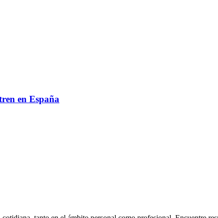
tren en España
 cotidiana, tanto en el ámbito personal como profesional. Encuentre res