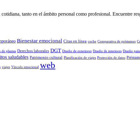
 cotidiana, tanto en el ámbito personal como profesional. Encuentre res
Bienestar emocional
mporáneo
Citas en línea
coche
Comparativa de préstamos
C
DGT
Derechos laborales
 de plantas
Diseño de exteriores
Diseño de interiores
Diseño paisa
tos saludables
Patrimonio cultural
Préstam
Planificación de viajes
Protección de datos
web
o
viajes
Vínculo emocional