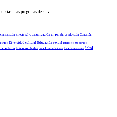
puestas a las preguntas de su vida.
Comunicación en pareja
omunicación emocional
conducción
Conexión
Diversidad cultural
Educación sexual
jístico
Ejercicio moderado
Salud
os en línea
Préstamos rápidos
Relaciones afectivas
Relaciones sanas