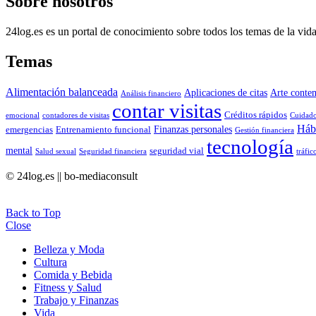
Sobre nosotros
24log.es es un portal de conocimiento sobre todos los temas de la vida
Temas
Alimentación balanceada
Aplicaciones de citas
Arte conte
Análisis financiero
contar visitas
Créditos rápidos
emocional
contadores de visitas
Cuidado
Hábi
Finanzas personales
emergencias
Entrenamiento funcional
Gestión financiera
tecnología
mental
seguridad vial
Salud sexual
Seguridad financiera
tráfic
© 24log.es || bo-mediaconsult
Back to Top
Close
Belleza y Moda
Cultura
Comida y Bebida
Fitness y Salud
Trabajo y Finanzas
Vida