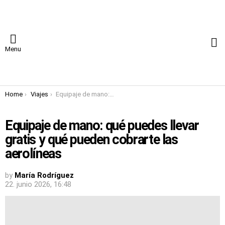
S
Menu
You are here:
Home
Viajes
Equipaje de mano: qué puedes llevar gratis y qué pueden cobrarte las aerolíneas
Equipaje de mano: qué puedes llevar
gratis y qué pueden cobrarte las
aerolíneas
by
María Rodríguez
22. junio 2026, 16:48