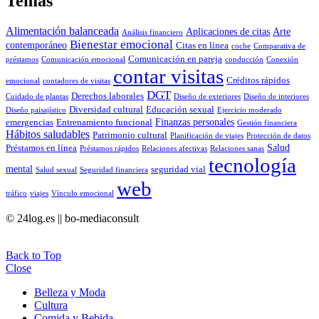
Temas
Alimentación balanceada
Aplicaciones de citas
Arte
Análisis financiero
Bienestar emocional
contemporáneo
Citas en línea
coche
Comparativa de
Comunicación en pareja
préstamos
Comunicación emocional
conducción
Conexión
contar visitas
Créditos rápidos
emocional
contadores de visitas
DGT
Derechos laborales
Cuidado de plantas
Diseño de exteriores
Diseño de interiores
Diversidad cultural
Educación sexual
Diseño paisajístico
Ejercicio moderado
Finanzas personales
emergencias
Entrenamiento funcional
Gestión financiera
Hábitos saludables
Patrimonio cultural
Planificación de viajes
Protección de datos
Salud
Préstamos en línea
Préstamos rápidos
Relaciones afectivas
Relaciones sanas
tecnología
mental
seguridad vial
Salud sexual
Seguridad financiera
web
tráfico
viajes
Vínculo emocional
© 24log.es || bo-mediaconsult
Back to Top
Close
Belleza y Moda
Cultura
Comida y Bebida