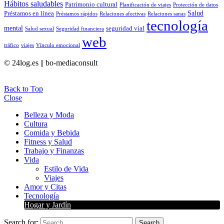
Hábitos saludables
Patrimonio cultural
Planificación de viajes
Protección de datos
Salud
Préstamos en línea
Préstamos rápidos
Relaciones afectivas
Relaciones sanas
tecnología
mental
seguridad vial
Salud sexual
Seguridad financiera
web
tráfico
viajes
Vínculo emocional
© 24log.es || bo-mediaconsult
Back to Top
Close
Belleza y Moda
Cultura
Comida y Bebida
Fitness y Salud
Trabajo y Finanzas
Vida
Estilo de Vida
Viajes
Amor y Citas
Tecnología
Hogar y Jardín
Search for:
Search