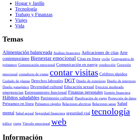
Hogar y Jardín
Tecnología
Trabajo y Finanzas
Viajes
Vida
Temas
Alimentación balanceada
Aplicaciones de citas
Arte
Análisis financiero
Bienestar emocional
contemporáneo
Citas en línea
coche
Comparativa de
Comunicación en pareja
préstamos
Comunicación emocional
conducción
Conexión
contar visitas
Créditos rápidos
emocional
contadores de visitas
DGT
Derechos laborales
Cuidado de plantas
Diseño de exteriores
Diseño de interiores
Diversidad cultural
Educación sexual
Diseño paisajístico
Ejercicio moderado
Finanzas personales
emergencias
Entrenamiento funcional
Gestión financiera
Hábitos saludables
Patrimonio cultural
Planificación de viajes
Protección de datos
Salud
Préstamos en línea
Préstamos rápidos
Relaciones afectivas
Relaciones sanas
tecnología
mental
seguridad vial
Salud sexual
Seguridad financiera
web
tráfico
viajes
Vínculo emocional
Información