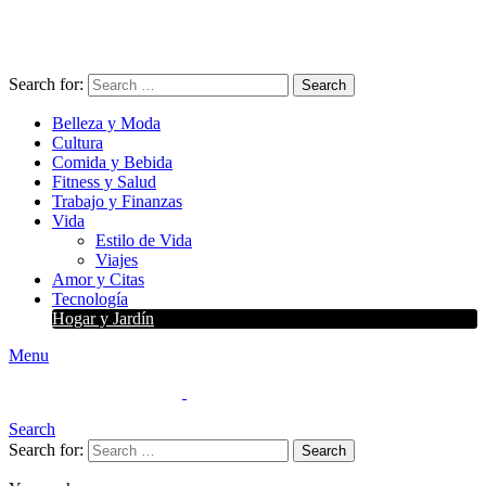
Search for:
Search
Belleza y Moda
Cultura
Comida y Bebida
Fitness y Salud
Trabajo y Finanzas
Vida
Estilo de Vida
Viajes
Amor y Citas
Tecnología
Hogar y Jardín
Menu
Search
Search for:
Search