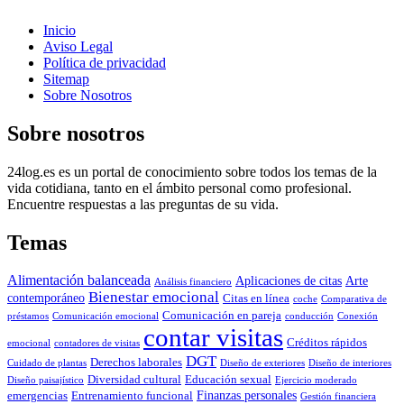
Inicio
Aviso Legal
Política de privacidad
Sitemap
Sobre Nosotros
Sobre nosotros
24log.es es un portal de conocimiento sobre todos los temas de la
vida cotidiana, tanto en el ámbito personal como profesional.
Encuentre respuestas a las preguntas de su vida.
Temas
Alimentación balanceada
Aplicaciones de citas
Arte
Análisis financiero
Bienestar emocional
contemporáneo
Citas en línea
coche
Comparativa de
Comunicación en pareja
préstamos
Comunicación emocional
conducción
Conexión
contar visitas
Créditos rápidos
emocional
contadores de visitas
DGT
Derechos laborales
Cuidado de plantas
Diseño de exteriores
Diseño de interiores
Diversidad cultural
Educación sexual
Diseño paisajístico
Ejercicio moderado
Finanzas personales
emergencias
Entrenamiento funcional
Gestión financiera