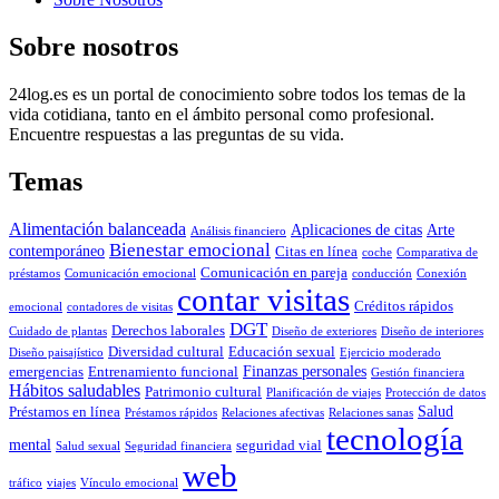
Sobre nosotros
24log.es es un portal de conocimiento sobre todos los temas de la
vida cotidiana, tanto en el ámbito personal como profesional.
Encuentre respuestas a las preguntas de su vida.
Temas
Alimentación balanceada
Aplicaciones de citas
Arte
Análisis financiero
Bienestar emocional
contemporáneo
Citas en línea
coche
Comparativa de
Comunicación en pareja
préstamos
Comunicación emocional
conducción
Conexión
contar visitas
Créditos rápidos
emocional
contadores de visitas
DGT
Derechos laborales
Cuidado de plantas
Diseño de exteriores
Diseño de interiores
Diversidad cultural
Educación sexual
Diseño paisajístico
Ejercicio moderado
Finanzas personales
emergencias
Entrenamiento funcional
Gestión financiera
Hábitos saludables
Patrimonio cultural
Planificación de viajes
Protección de datos
Salud
Préstamos en línea
Préstamos rápidos
Relaciones afectivas
Relaciones sanas
tecnología
mental
seguridad vial
Salud sexual
Seguridad financiera
web
tráfico
viajes
Vínculo emocional