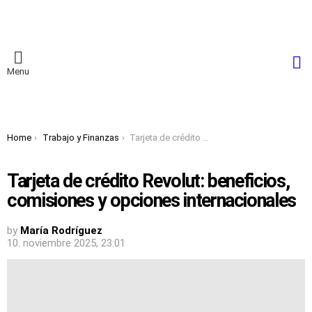
S
Menu
You are here:
Home
Trabajo y Finanzas
Tarjeta de crédito Revolut: beneficios, comisiones y opciones internacionales
Tarjeta de crédito Revolut: beneficios,
comisiones y opciones internacionales
by
María Rodríguez
10. noviembre 2025, 23:01