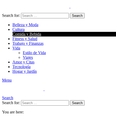
Search for:
Search
Belleza y Moda
Cultura
Comida y Bebida
Fitness y Salud
Trabajo y Finanzas
Vida
Estilo de Vida
Viajes
Amor y Citas
Tecnología
Hogar y Jardín
Menu
Search
Search for:
Search
You are here: