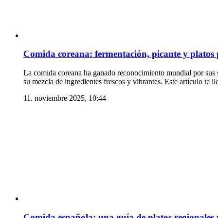
Comida coreana: fermentación, picante y platos
La comida coreana ha ganado reconocimiento mundial por sus sab
su mezcla de ingredientes frescos y vibrantes. Este artículo te
11. noviembre 2025, 10:44
Comida española: una guía de platos regionales y