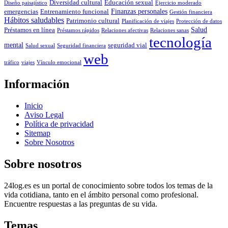
Diversidad cultural
Educación sexual
Diseño paisajístico
Ejercicio moderado
Finanzas personales
emergencias
Entrenamiento funcional
Gestión financiera
Hábitos saludables
Patrimonio cultural
Planificación de viajes
Protección de datos
Salud
Préstamos en línea
Préstamos rápidos
Relaciones afectivas
Relaciones sanas
tecnología
mental
seguridad vial
Salud sexual
Seguridad financiera
web
tráfico
viajes
Vínculo emocional
Información
Inicio
Aviso Legal
Política de privacidad
Sitemap
Sobre Nosotros
Sobre nosotros
24log.es es un portal de conocimiento sobre todos los temas de la
vida cotidiana, tanto en el ámbito personal como profesional.
Encuentre respuestas a las preguntas de su vida.
Temas