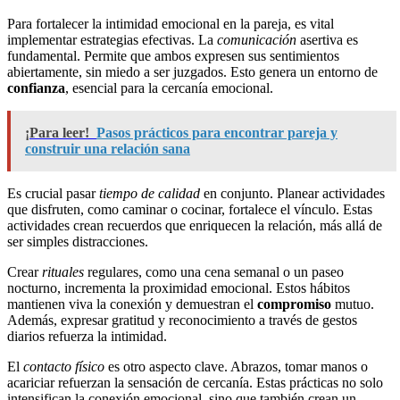
Para fortalecer la intimidad emocional en la pareja, es vital
implementar estrategias efectivas. La
comunicación
asertiva es
fundamental. Permite que ambos expresen sus sentimientos
abiertamente, sin miedo a ser juzgados. Esto genera un entorno de
confianza
, esencial para la cercanía emocional.
¡Para leer!
Pasos prácticos para encontrar pareja y
construir una relación sana
Es crucial pasar
tiempo de calidad
en conjunto. Planear actividades
que disfruten, como caminar o cocinar, fortalece el vínculo. Estas
actividades crean recuerdos que enriquecen la relación, más allá de
ser simples distracciones.
Crear
rituales
regulares, como una cena semanal o un paseo
nocturno, incrementa la proximidad emocional. Estos hábitos
mantienen viva la conexión y demuestran el
compromiso
mutuo.
Además, expresar gratitud y reconocimiento a través de gestos
diarios refuerza la intimidad.
El
contacto físico
es otro aspecto clave. Abrazos, tomar manos o
acariciar refuerzan la sensación de cercanía. Estas prácticas no solo
intensifican la conexión emocional, sino que también crean un