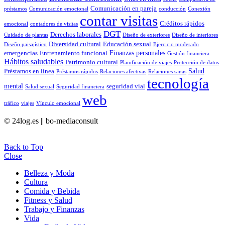
Comunicación en pareja
préstamos
Comunicación emocional
conducción
Conexión
contar visitas
Créditos rápidos
emocional
contadores de visitas
DGT
Derechos laborales
Cuidado de plantas
Diseño de exteriores
Diseño de interiores
Diversidad cultural
Educación sexual
Diseño paisajístico
Ejercicio moderado
Finanzas personales
emergencias
Entrenamiento funcional
Gestión financiera
Hábitos saludables
Patrimonio cultural
Planificación de viajes
Protección de datos
Salud
Préstamos en línea
Préstamos rápidos
Relaciones afectivas
Relaciones sanas
tecnología
mental
seguridad vial
Salud sexual
Seguridad financiera
web
tráfico
viajes
Vínculo emocional
© 24log.es || bo-mediaconsult
Back to Top
Close
Belleza y Moda
Cultura
Comida y Bebida
Fitness y Salud
Trabajo y Finanzas
Vida