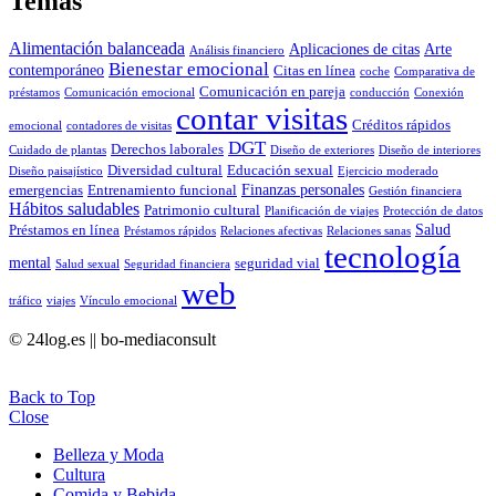
Temas
Alimentación balanceada
Aplicaciones de citas
Arte
Análisis financiero
Bienestar emocional
contemporáneo
Citas en línea
coche
Comparativa de
Comunicación en pareja
préstamos
Comunicación emocional
conducción
Conexión
contar visitas
Créditos rápidos
emocional
contadores de visitas
DGT
Derechos laborales
Cuidado de plantas
Diseño de exteriores
Diseño de interiores
Diversidad cultural
Educación sexual
Diseño paisajístico
Ejercicio moderado
Finanzas personales
emergencias
Entrenamiento funcional
Gestión financiera
Hábitos saludables
Patrimonio cultural
Planificación de viajes
Protección de datos
Salud
Préstamos en línea
Préstamos rápidos
Relaciones afectivas
Relaciones sanas
tecnología
mental
seguridad vial
Salud sexual
Seguridad financiera
web
tráfico
viajes
Vínculo emocional
© 24log.es || bo-mediaconsult
Back to Top
Close
Belleza y Moda
Cultura
Comida y Bebida