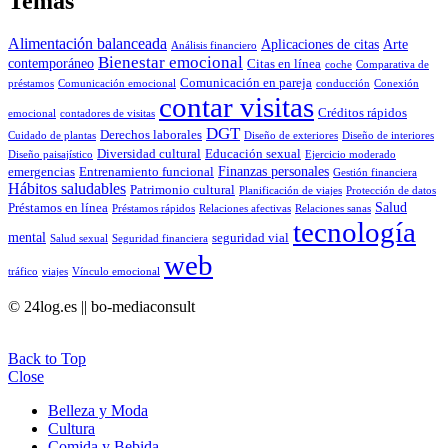
Temas
Alimentación balanceada
Aplicaciones de citas
Arte
Análisis financiero
Bienestar emocional
contemporáneo
Citas en línea
coche
Comparativa de
Comunicación en pareja
préstamos
Comunicación emocional
conducción
Conexión
contar visitas
Créditos rápidos
emocional
contadores de visitas
DGT
Derechos laborales
Cuidado de plantas
Diseño de exteriores
Diseño de interiores
Diversidad cultural
Educación sexual
Diseño paisajístico
Ejercicio moderado
Finanzas personales
emergencias
Entrenamiento funcional
Gestión financiera
Hábitos saludables
Patrimonio cultural
Planificación de viajes
Protección de datos
Salud
Préstamos en línea
Préstamos rápidos
Relaciones afectivas
Relaciones sanas
tecnología
mental
seguridad vial
Salud sexual
Seguridad financiera
web
tráfico
viajes
Vínculo emocional
© 24log.es || bo-mediaconsult
Back to Top
Close
Belleza y Moda
Cultura
Comida y Bebida