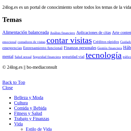
24log.es es un portal de conocimiento sobre todos los temas de la vida
Temas
Alimentación balanceada
Aplicaciones de citas
Arte conte
Análisis financiero
contar visitas
Créditos rápidos
emocional
contadores de visitas
Cuidado
Hábi
Finanzas personales
emergencias
Entrenamiento funcional
Gestión financiera
tecnología
mental
seguridad vial
Salud sexual
Seguridad financiera
tráfic
© 24log.es || bo-mediaconsult
Back to Top
Close
Belleza y Moda
Cultura
Comida y Bebida
Fitness y Salud
Trabajo y Finanzas
Vida
Estilo de Vida