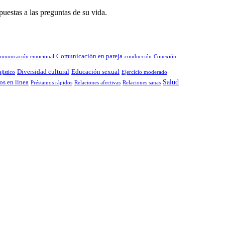
puestas a las preguntas de su vida.
Comunicación en pareja
omunicación emocional
conducción
Conexión
Diversidad cultural
Educación sexual
jístico
Ejercicio moderado
Salud
os en línea
Préstamos rápidos
Relaciones afectivas
Relaciones sanas