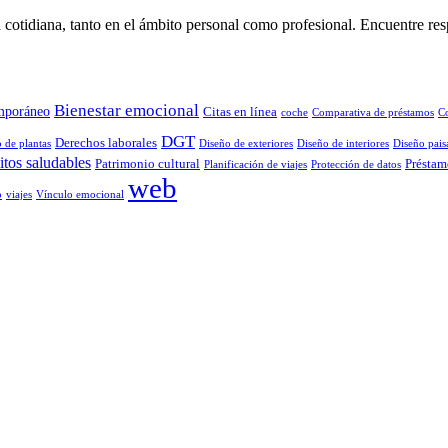
 cotidiana, tanto en el ámbito personal como profesional. Encuentre res
Bienestar emocional
mporáneo
Citas en línea
coche
Comparativa de préstamos
C
DGT
Derechos laborales
 de plantas
Diseño de exteriores
Diseño de interiores
Diseño paisa
tos saludables
Patrimonio cultural
Préstam
Planificación de viajes
Protección de datos
web
o
viajes
Vínculo emocional