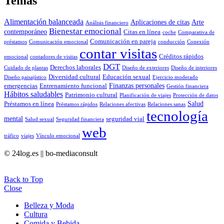
Temas
Alimentación balanceada
Aplicaciones de citas
Arte
Análisis financiero
Bienestar emocional
contemporáneo
Citas en línea
coche
Comparativa de
Comunicación en pareja
préstamos
Comunicación emocional
conducción
Conexión
contar visitas
Créditos rápidos
emocional
contadores de visitas
DGT
Derechos laborales
Cuidado de plantas
Diseño de exteriores
Diseño de interiores
Diversidad cultural
Educación sexual
Diseño paisajístico
Ejercicio moderado
Finanzas personales
emergencias
Entrenamiento funcional
Gestión financiera
Hábitos saludables
Patrimonio cultural
Planificación de viajes
Protección de datos
Salud
Préstamos en línea
Préstamos rápidos
Relaciones afectivas
Relaciones sanas
tecnología
mental
seguridad vial
Salud sexual
Seguridad financiera
web
tráfico
viajes
Vínculo emocional
© 24log.es || bo-mediaconsult
Back to Top
Close
Belleza y Moda
Cultura
Comida y Bebida