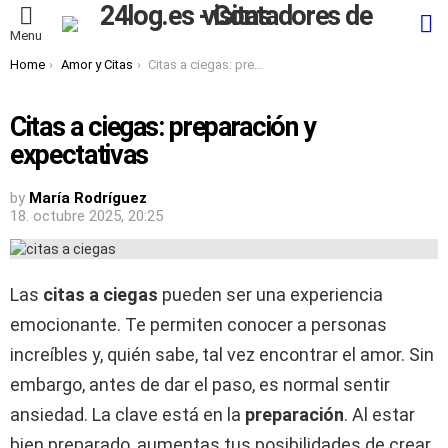
S
Menu
You are here:
Home
Amor y Citas
Citas a ciegas: preparación y expectativas
Citas a ciegas: preparación y
expectativas
by
María Rodríguez
18. octubre 2025, 20:25
Las
citas a ciegas
pueden ser una experiencia
emocionante. Te permiten conocer a personas
increíbles y, quién sabe, tal vez encontrar el amor. Sin
embargo, antes de dar el paso, es normal sentir
ansiedad. La clave está en la
preparación
. Al estar
bien preparado, aumentas tus posibilidades de crear