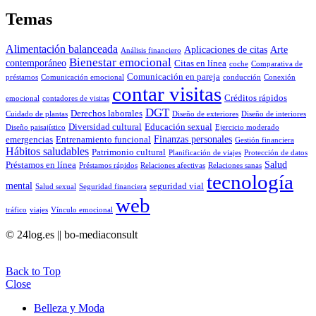
Temas
Alimentación balanceada
Aplicaciones de citas
Arte
Análisis financiero
Bienestar emocional
contemporáneo
Citas en línea
coche
Comparativa de
Comunicación en pareja
préstamos
Comunicación emocional
conducción
Conexión
contar visitas
Créditos rápidos
emocional
contadores de visitas
DGT
Derechos laborales
Cuidado de plantas
Diseño de exteriores
Diseño de interiores
Diversidad cultural
Educación sexual
Diseño paisajístico
Ejercicio moderado
Finanzas personales
emergencias
Entrenamiento funcional
Gestión financiera
Hábitos saludables
Patrimonio cultural
Planificación de viajes
Protección de datos
Salud
Préstamos en línea
Préstamos rápidos
Relaciones afectivas
Relaciones sanas
tecnología
mental
seguridad vial
Salud sexual
Seguridad financiera
web
tráfico
viajes
Vínculo emocional
© 24log.es || bo-mediaconsult
Back to Top
Close
Belleza y Moda