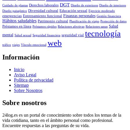
DGT
Derechos laborales
Cuidado de plantas
Diseño de exteriores
Diseño de interiores
Diversidad cultural
Educación sexual
Diseño paisajístico
Ejercicio moderado
Finanzas personales
emergencias
Entrenamiento funcional
Gestión financiera
Hábitos saludables
Patrimonio cultural
Planificación de viajes
Protección de datos
Salud
Préstamos en línea
Préstamos rápidos
Relaciones afectivas
Relaciones sanas
tecnología
mental
seguridad vial
Salud sexual
Seguridad financiera
web
tráfico
viajes
Vínculo emocional
Información
Inicio
Aviso Legal
Política de privacidad
Sitemap
Sobre Nosotros
Sobre nosotros
24log.es es un portal de conocimiento sobre todos los temas de la
vida cotidiana, tanto en el ámbito personal como profesional.
Encuentre respuestas a las preguntas de su vida.