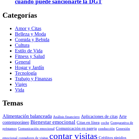
cuándo puede sancionarte la DGT
Categorías
Amor y Citas
Belleza y Moda
Comida y Bebida
Cultura
Estilo de Vida
Fitness y Salud
General
Hogar y Jardín
Tecnología
Trabajo y Finanzas
Viajes
Vida
Temas
Alimentación balanceada
Aplicaciones de citas
Arte
Análisis financiero
Bienestar emocional
contemporáneo
Citas en línea
coche
Comparativa de
Comunicación en pareja
préstamos
Comunicación emocional
conducción
Conexión
contar visitas
Créditos rápidos
emocional
contadores de visitas