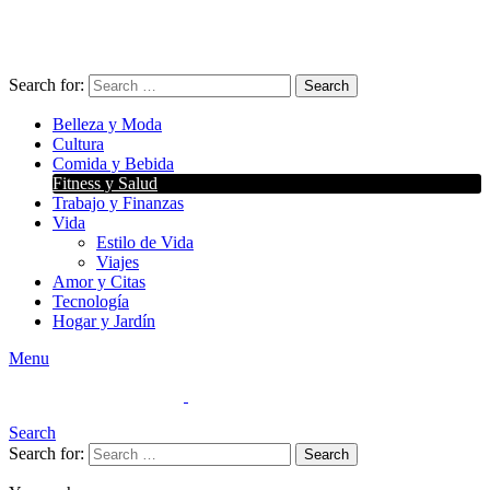
Search for:
Search
Belleza y Moda
Cultura
Comida y Bebida
Fitness y Salud
Trabajo y Finanzas
Vida
Estilo de Vida
Viajes
Amor y Citas
Tecnología
Hogar y Jardín
Menu
Search
Search for:
Search