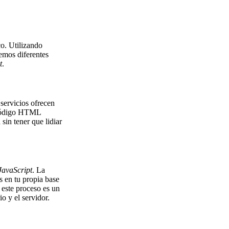
co. Utilizando
emos diferentes
t
.
servicios ofrecen
l código HTML
sin tener que lidiar
avaScript
. La
s en tu propia base
 este proceso es un
o y el servidor.