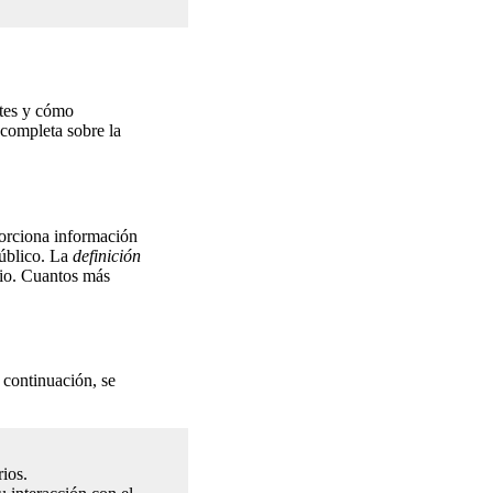
ntes y cómo
completa sobre la
orciona información
público. La
definición
rio. Cuantos más
 continuación, se
ios.