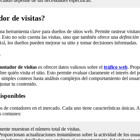
ecuado depende de tus necesidades específicas.
or de visitas?
na herramienta clave para dueños de sitios web. Permite rastrear visita
. Esto no solo cuenta las visitas, sino que también ofrece una
definición
 Así, los dueños pueden mejorar su sitio y tomar decisiones informadas.
o
ontador de visitas
es ofrecer datos valiosos sobre el
tráfico web
. Prop
re quién visita el sitio. Esto permite evaluar claramente el interés del 
 simples conteos hasta análisis complejos del comportamiento del usua
justar tu contenido.
isponibles
s de contadores en el mercado. Cada uno tiene características únicas. A
ás comunes:
ente muestran el número total de visitas.
roporcionan actualizaciones instantáneas sobre la actividad de los usuar