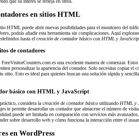
endo que su interés se refleja en otros.
ontadores en sitios HTML
itio HTML puede abrir nuevas posibilidades para el monitoreo del tráfi
dores
, podrás añadir esta herramienta sin complicaciones. Aquí explorar
edefinidos hasta el
creación de contador básico
con
HTML y JavaScrip
itos de contadores
FreeVisitorCounters.com es una excelente manera de comenzar. Estos 
ermiten personalizar la apariencia del contador. Solo necesitas copiar e
 sitio. Esto es ideal para quienes buscan una solución rápida y sencilla 
ador básico con HTML y JavaScript
práctico, considera la
creación de contador básico
utilizando
HTML y J
es te permite desarrollar un contador que almacene el número de visita
alidad puede ser limitada en comparación con servicios más avanzados,
ender sobre desarrollo web y cómo funciona la interacción entre el usuari
res en WordPress