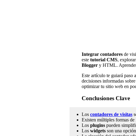
Integrar contadores
de visi
este
tutorial CMS
, explora
Blogger
y HTML. Aprenderás 
Este artículo te guiará paso
decisiones informadas sobre 
optimizar tu sitio web en po
Conclusiones Clave
Los
contadores de visitas
so
Existen múltiples formas de
Los
plugins
pueden simplifi
Los
widgets
son una opción