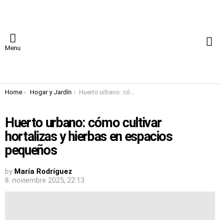
S
Menu
You are here:
Home
Hogar y Jardín
Huerto urbano: cómo cultivar hortalizas y hierbas en espacios pequeños
Huerto urbano: cómo cultivar
hortalizas y hierbas en espacios
pequeños
by
María Rodríguez
8. noviembre 2025, 22:13