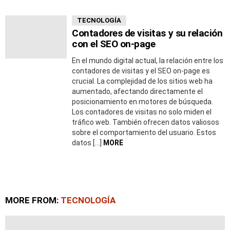
TECNOLOGÍA
Contadores de visitas y su relación
con el SEO on-page
En el mundo digital actual, la relación entre los
contadores de visitas y el SEO on-page es
crucial. La complejidad de los sitios web ha
aumentado, afectando directamente el
posicionamiento en motores de búsqueda.
Los contadores de visitas no solo miden el
tráfico web. También ofrecen datos valiosos
sobre el comportamiento del usuario. Estos
datos […]
MORE
MORE FROM:
TECNOLOGÍA