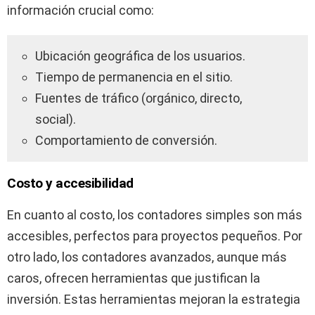
información crucial como:
Ubicación geográfica de los usuarios.
Tiempo de permanencia en el sitio.
Fuentes de tráfico (orgánico, directo,
social).
Comportamiento de conversión.
Costo y accesibilidad
En cuanto al costo, los contadores simples son más
accesibles, perfectos para proyectos pequeños. Por
otro lado, los contadores avanzados, aunque más
caros, ofrecen herramientas que justifican la
inversión. Estas herramientas mejoran la estrategia