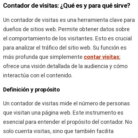
Contador de visitas: ¿Qué es y para qué sirve?
Un contador de visitas es una herramienta clave para
dueños de sitios web. Permite obtener datos sobre
el comportamiento de los visitantes. Esto es crucial
para analizar el tráfico del sitio web. Su función es
más profunda que simplemente
contar visitas
;
ofrece una visión detallada de la audiencia y cómo
interactúa con el contenido.
Definición y propósito
Un contador de visitas mide el número de personas
que visitan una página web. Este instrumento es
esencial para entender el propósito del contador. No
solo cuenta visitas, sino que también facilita