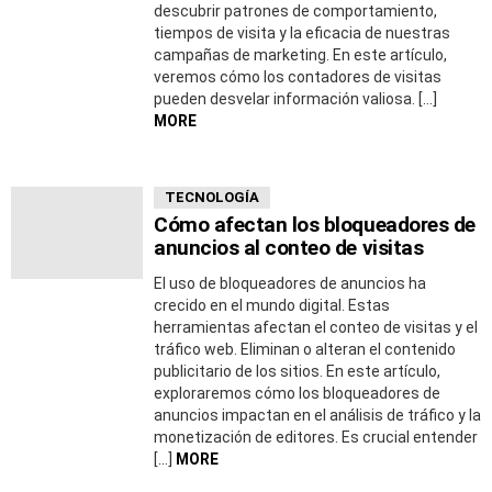
descubrir patrones de comportamiento,
tiempos de visita y la eficacia de nuestras
campañas de marketing. En este artículo,
veremos cómo los contadores de visitas
pueden desvelar información valiosa. […]
MORE
TECNOLOGÍA
Cómo afectan los bloqueadores de
anuncios al conteo de visitas
El uso de bloqueadores de anuncios ha
crecido en el mundo digital. Estas
herramientas afectan el conteo de visitas y el
tráfico web. Eliminan o alteran el contenido
publicitario de los sitios. En este artículo,
exploraremos cómo los bloqueadores de
anuncios impactan en el análisis de tráfico y la
monetización de editores. Es crucial entender
[…]
MORE