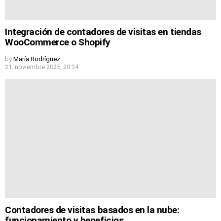
Integración de contadores de visitas en tiendas
WooCommerce o Shopify
by
María Rodríguez
21. noviembre 2025, 20:34
Contadores de visitas basados en la nube:
funcionamiento y beneficios