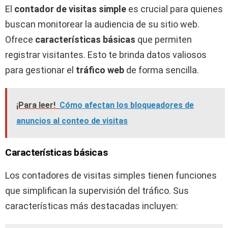
El
contador de visitas simple
es crucial para quienes
buscan monitorear la audiencia de su sitio web.
Ofrece
características básicas
que permiten
registrar visitantes. Esto te brinda datos valiosos
para gestionar el
tráfico web
de forma sencilla.
¡Para leer!
Cómo afectan los bloqueadores de
anuncios al conteo de visitas
Características básicas
Los contadores de visitas simples tienen funciones
que simplifican la supervisión del tráfico. Sus
características más destacadas incluyen: