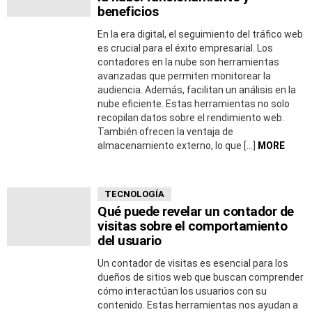
beneficios
En la era digital, el seguimiento del tráfico web
es crucial para el éxito empresarial. Los
contadores en la nube son herramientas
avanzadas que permiten monitorear la
audiencia. Además, facilitan un análisis en la
nube eficiente. Estas herramientas no solo
recopilan datos sobre el rendimiento web.
También ofrecen la ventaja de
almacenamiento externo, lo que […]
MORE
TECNOLOGÍA
Qué puede revelar un contador de
visitas sobre el comportamiento
del usuario
Un contador de visitas es esencial para los
dueños de sitios web que buscan comprender
cómo interactúan los usuarios con su
contenido. Estas herramientas nos ayudan a