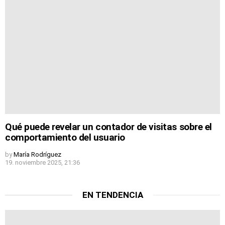
Qué puede revelar un contador de visitas sobre el
comportamiento del usuario
by
María Rodríguez
19. noviembre 2025, 21:36
EN TENDENCIA