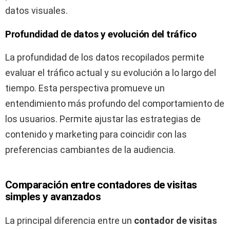
datos visuales.
Profundidad de datos y evolución del tráfico
La profundidad de los datos recopilados permite
evaluar el tráfico actual y su evolución a lo largo del
tiempo. Esta perspectiva promueve un
entendimiento más profundo del comportamiento de
los usuarios. Permite ajustar las estrategias de
contenido y marketing para coincidir con las
preferencias cambiantes de la audiencia.
Comparación entre contadores de visitas
simples y avanzados
La principal diferencia entre un
contador de visitas