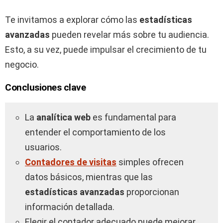
Te invitamos a explorar cómo las
estadísticas
avanzadas
pueden revelar más sobre tu audiencia.
Esto, a su vez, puede impulsar el crecimiento de tu
negocio.
Conclusiones clave
La
analítica web
es fundamental para
entender el comportamiento de los
usuarios.
Contadores de visitas
simples ofrecen
datos básicos, mientras que las
estadísticas avanzadas
proporcionan
información detallada.
Elegir el contador adecuado puede mejorar