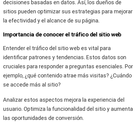
decisiones basadas en datos. Así, los dueños de
sitios pueden optimizar sus estrategias para mejorar
la efectividad y el alcance de su página.
Importancia de conocer el tráfico del sitio web
Entender el tráfico del sitio web es vital para
identificar patrones y tendencias. Estos datos son
cruciales para responder a preguntas esenciales. Por
ejemplo, ¿qué contenido atrae más visitas? ¿Cuándo
se accede más al sitio?
Analizar estos aspectos mejora la experiencia del
usuario. Optimiza la funcionalidad del sitio y aumenta
las oportunidades de conversión.