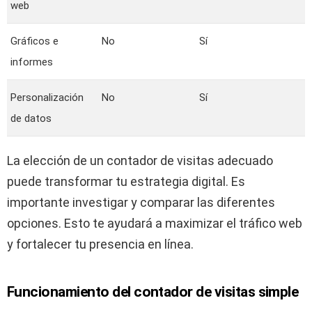
web
Gráficos e
No
Sí
informes
Personalización
No
Sí
de datos
La elección de un contador de visitas adecuado
puede transformar tu estrategia digital. Es
importante investigar y comparar las diferentes
opciones. Esto te ayudará a maximizar el tráfico web
y fortalecer tu presencia en línea.
Funcionamiento del contador de visitas simple