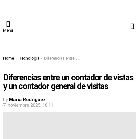
S
Menu
You are here:
Home
Tecnología
Diferencias entre un contador de vistas y un contador general de visitas
Diferencias entre un contador de vistas
y un contador general de visitas
by
María Rodríguez
7. noviembre 2025, 16:11