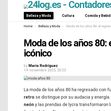
Belleza y Moda
Cultura
Comida y Bebid
You are here:
Home
Belleza y Moda
Moda de los años 80: el regreso de un es
Moda de los años 80: e
icónico
by
María Rodríguez
14. noviembre 2025, 20:25
La moda de los años 80 ha regresado con fue
retro
se distingue por su audacia y energía
neón
y las prendas de lycra transformaron la