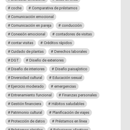
coche
Comparativa de préstamos
Comunicación emocional
Comunicación en pareja
conducción
Conexión emocional
contadores de visitas
contar visitas
Créditos rápidos
Cuidado de plantas
Derechos laborales
DGT
Diseño de exteriores
Diseño de interiores
Diseño paisajístico
Diversidad cultural
Educación sexual
Ejercicio moderado
emergencias
Entrenamiento funcional
Finanzas personales
Gestión financiera
Hábitos saludables
Patrimonio cultural
Planificación de viajes
Protección de datos
Préstamos en línea
Préstamos rápidos
Relaciones afectivas