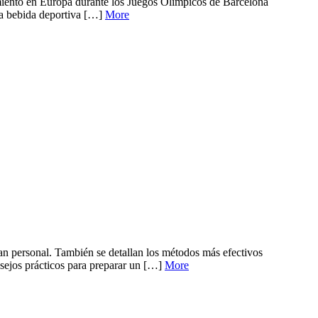
amiento en Europa durante los Juegos Olímpicos de Barcelona
sta bebida deportiva […]
More
an personal. También se detallan los métodos más efectivos
nsejos prácticos para preparar un […]
More