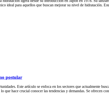
la hidratación ligera desde su introducción en Japón en 1978. Su lanz
ico ideal para aquellos que buscan mejorar su nivel de hidratación. E
mo postular
unidades. Este artículo se enfoca en los sectores que actualmente busc
o, lo que hace crucial conocer las tendencias y demandas. Se ofrecen co