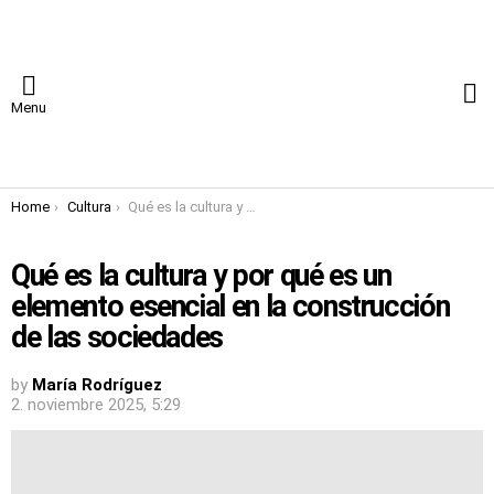
S
Menu
You are here:
Home
Cultura
Qué es la cultura y por qué es un elemento esencial en la construcción de las sociedades
Qué es la cultura y por qué es un
elemento esencial en la construcción
de las sociedades
by
María Rodríguez
2. noviembre 2025, 5:29