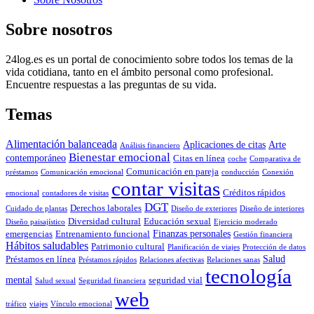
Sobre nosotros
24log.es es un portal de conocimiento sobre todos los temas de la
vida cotidiana, tanto en el ámbito personal como profesional.
Encuentre respuestas a las preguntas de su vida.
Temas
Alimentación balanceada
Aplicaciones de citas
Arte
Análisis financiero
Bienestar emocional
contemporáneo
Citas en línea
coche
Comparativa de
Comunicación en pareja
préstamos
Comunicación emocional
conducción
Conexión
contar visitas
Créditos rápidos
emocional
contadores de visitas
DGT
Derechos laborales
Cuidado de plantas
Diseño de exteriores
Diseño de interiores
Diversidad cultural
Educación sexual
Diseño paisajístico
Ejercicio moderado
Finanzas personales
emergencias
Entrenamiento funcional
Gestión financiera
Hábitos saludables
Patrimonio cultural
Planificación de viajes
Protección de datos
Salud
Préstamos en línea
Préstamos rápidos
Relaciones afectivas
Relaciones sanas
tecnología
mental
seguridad vial
Salud sexual
Seguridad financiera
web
tráfico
viajes
Vínculo emocional