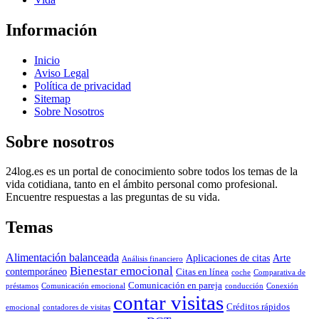
Información
Inicio
Aviso Legal
Política de privacidad
Sitemap
Sobre Nosotros
Sobre nosotros
24log.es es un portal de conocimiento sobre todos los temas de la
vida cotidiana, tanto en el ámbito personal como profesional.
Encuentre respuestas a las preguntas de su vida.
Temas
Alimentación balanceada
Aplicaciones de citas
Arte
Análisis financiero
Bienestar emocional
contemporáneo
Citas en línea
coche
Comparativa de
Comunicación en pareja
préstamos
Comunicación emocional
conducción
Conexión
contar visitas
Créditos rápidos
emocional
contadores de visitas