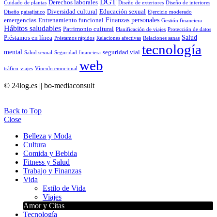
DGT
Derechos laborales
Cuidado de plantas
Diseño de exteriores
Diseño de interiores
Diversidad cultural
Educación sexual
Diseño paisajístico
Ejercicio moderado
Finanzas personales
emergencias
Entrenamiento funcional
Gestión financiera
Hábitos saludables
Patrimonio cultural
Planificación de viajes
Protección de datos
Salud
Préstamos en línea
Préstamos rápidos
Relaciones afectivas
Relaciones sanas
tecnología
mental
seguridad vial
Salud sexual
Seguridad financiera
web
tráfico
viajes
Vínculo emocional
© 24log.es || bo-mediaconsult
Back to Top
Close
Belleza y Moda
Cultura
Comida y Bebida
Fitness y Salud
Trabajo y Finanzas
Vida
Estilo de Vida
Viajes
Amor y Citas
Tecnología