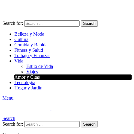
Search for:
Search
Belleza y Moda
Cultura
Comida y Bebida
Fitness y Salud
Trabajo y Finanzas
Vida
Estilo de Vida
Viajes
Amor y Citas
Tecnología
Hogar y Jardín
Menu
Search
Search for:
Search