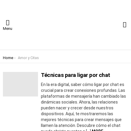
S
Menu
You are here:
Home
Amor y Citas
AMOR
Y
Técnicas para ligar por chat
MORE
CITAS
STORIES
En la era digital, saber cómo ligar por chat es
crucial para crear conexiones profundas. Las
plataformas de mensajería han cambiado las
dinámicas sociales. Ahora, las relaciones
pueden nacer y crecer desde nuestros
dispositivos. Aquí, te mostraremos las
mejores técnicas para crear mensajes que
llamen la atención. Descubre cómo el chat