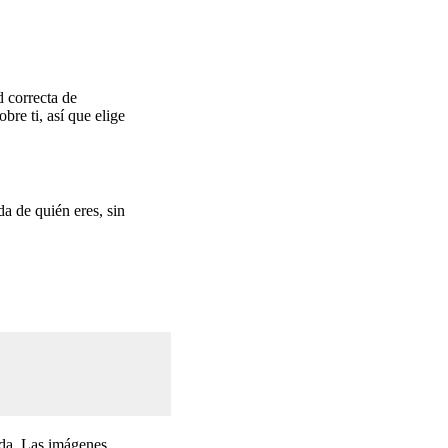
d correcta de
bre ti, así que elige
da de quién eres, sin
vida. Las imágenes