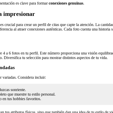
esentación es clave para formar
conexiones genuinas
.
ra impresionar
es crucial para crear un perfil de citas que capte la atención. La cantida
rencia al atraer conexiones auténticas. Cada foto cuenta una historia so
e 4 a 6 fotos en tu perfil. Este número proporciona una visión equilibra
. Diversifica tu selección para mostrar distintos aspectos de tu vida.
endadas
r variadas. Considera incluir:
luzcas sonriente.
to que muestre tu estilo personal.
o en tus hobbies favoritos.
an tus atributos físicos, sino que también dan una idea de tu estilo de 