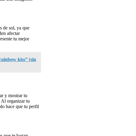
s de sol, ya que
den afectar
resente tu mejor
rainbow kiss” (sin
ar y mostrar tu
 Al organizar tu
lo hace que tu perfil
os que te hagan