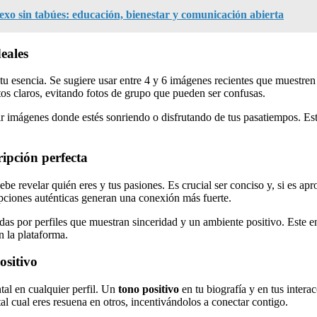
exo sin tabúes: educación, bienestar y comunicación abierta
eales
tu esencia. Se sugiere usar entre 4 y 6 imágenes recientes que muestren
tos claros, evitando fotos de grupo que pueden ser confusas.
ir imágenes donde estés sonriendo o disfrutando de tus pasatiempos. Es
ipción perfecta
ebe revelar quién eres y tus pasiones. Es crucial ser conciso y, si es ap
ipciones auténticas generan una conexión más fuerte.
ídas por perfiles que muestran sinceridad y un ambiente positivo. Este 
n la plataforma.
ositivo
tal en cualquier perfil. Un
tono positivo
en tu biografía y en tus intera
tal cual eres resuena en otros, incentivándolos a conectar contigo.