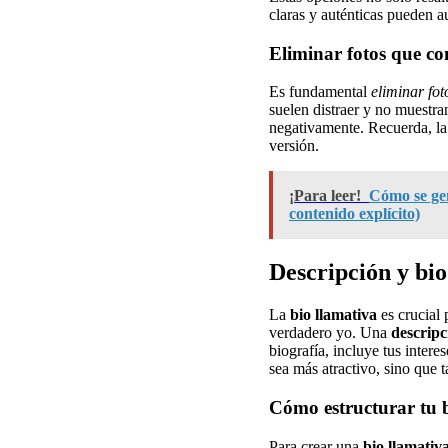
claras y auténticas pueden a
Eliminar fotos que c
Es fundamental
eliminar fot
suelen distraer y no muestra
negativamente. Recuerda, la 
versión.
¡Para leer!
Cómo se gen
contenido explícito)
Descripción y bio
La
bio llamativa
es crucial 
verdadero yo. Una
descripc
biografía, incluye tus intere
sea más atractivo, sino que t
Cómo estructurar tu 
Para crear una
bio llamativ