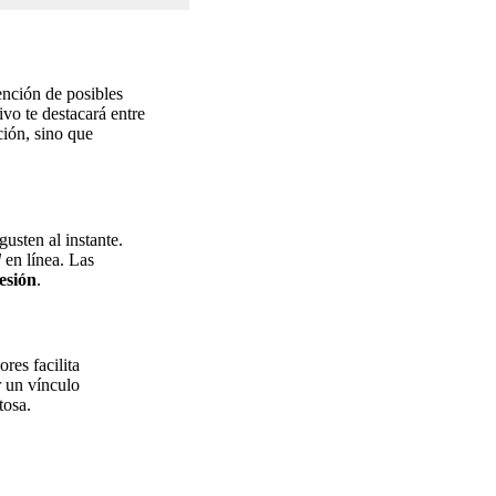
ención de posibles
ivo te destacará entre
ción, sino que
gusten al instante.
d
en línea. Las
esión
.
res facilita
r un vínculo
tosa.