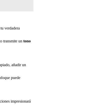
 tu verdadera
to transmite un
tono
ropiado, añadir un
enfoque puede
cciones impresionará