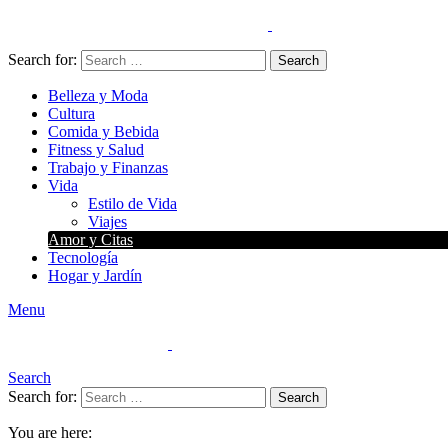
Search for:
Search
Belleza y Moda
Cultura
Comida y Bebida
Fitness y Salud
Trabajo y Finanzas
Vida
Estilo de Vida
Viajes
Amor y Citas
Tecnología
Hogar y Jardín
Menu
Search
Search for:
Search
You are here: