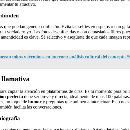
umentar tu atractivo.
onfunden
os
que puedan generar confusión. Evita las selfies en espejos o con gafa
n tu verdadero yo. Las fotos desenfocadas o con demasiados filtros pue
autenticidad es clave. Sé selectivo y asegúrate de que cada imagen rep
eran mitos y términos en internet: análisis cultural del concepto “
 llamativa
para captar la atención en plataformas de citas. Es tu momento para brill
ión perfecta
debe ser breve y directa, idealmente de unas 100 palabras.
ses, un toque de
humor
y preguntas que animen a interactuar. Esto no so
ambién facilita las conversaciones.
biografía
a
, comienza mencionando tus pasiones o aficiones. Añade detalles únic