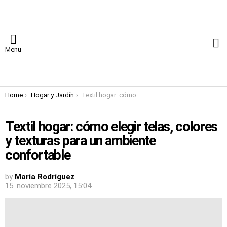
S
Menu
You are here:
Home
Hogar y Jardín
Textil hogar: cómo elegir telas, colores y texturas para un ambiente confortable
Textil hogar: cómo elegir telas, colores
y texturas para un ambiente
confortable
by
María Rodríguez
15. noviembre 2025, 15:04