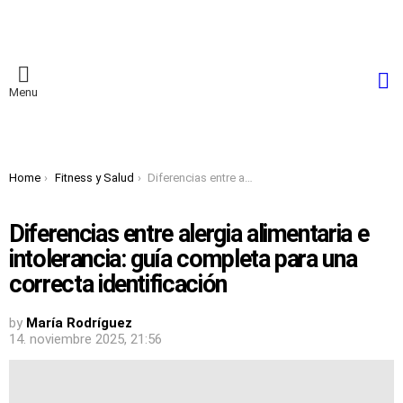
S
Menu
You are here:
Home
Fitness y Salud
Diferencias entre alergia alimentaria e intolerancia: guía completa para una correcta identificación
Diferencias entre alergia alimentaria e
intolerancia: guía completa para una
correcta identificación
by
María Rodríguez
14. noviembre 2025, 21:56