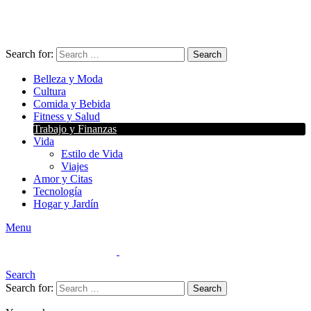
Search for:
Search
Belleza y Moda
Cultura
Comida y Bebida
Fitness y Salud
Trabajo y Finanzas
Vida
Estilo de Vida
Viajes
Amor y Citas
Tecnología
Hogar y Jardín
Menu
Search
Search for:
Search