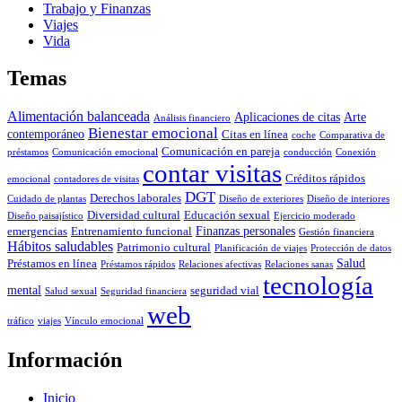
Trabajo y Finanzas
Viajes
Vida
Temas
Alimentación balanceada
Aplicaciones de citas
Arte
Análisis financiero
Bienestar emocional
contemporáneo
Citas en línea
coche
Comparativa de
Comunicación en pareja
préstamos
Comunicación emocional
conducción
Conexión
contar visitas
Créditos rápidos
emocional
contadores de visitas
DGT
Derechos laborales
Cuidado de plantas
Diseño de exteriores
Diseño de interiores
Diversidad cultural
Educación sexual
Diseño paisajístico
Ejercicio moderado
Finanzas personales
emergencias
Entrenamiento funcional
Gestión financiera
Hábitos saludables
Patrimonio cultural
Planificación de viajes
Protección de datos
Salud
Préstamos en línea
Préstamos rápidos
Relaciones afectivas
Relaciones sanas
tecnología
mental
seguridad vial
Salud sexual
Seguridad financiera
web
tráfico
viajes
Vínculo emocional
Información
Inicio