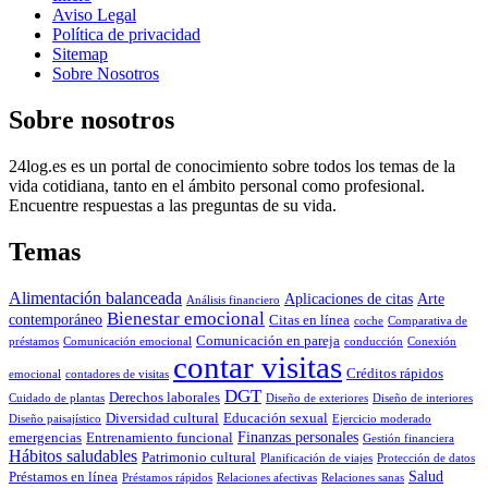
Aviso Legal
Política de privacidad
Sitemap
Sobre Nosotros
Sobre nosotros
24log.es es un portal de conocimiento sobre todos los temas de la
vida cotidiana, tanto en el ámbito personal como profesional.
Encuentre respuestas a las preguntas de su vida.
Temas
Alimentación balanceada
Aplicaciones de citas
Arte
Análisis financiero
Bienestar emocional
contemporáneo
Citas en línea
coche
Comparativa de
Comunicación en pareja
préstamos
Comunicación emocional
conducción
Conexión
contar visitas
Créditos rápidos
emocional
contadores de visitas
DGT
Derechos laborales
Cuidado de plantas
Diseño de exteriores
Diseño de interiores
Diversidad cultural
Educación sexual
Diseño paisajístico
Ejercicio moderado
Finanzas personales
emergencias
Entrenamiento funcional
Gestión financiera
Hábitos saludables
Patrimonio cultural
Planificación de viajes
Protección de datos
Salud
Préstamos en línea
Préstamos rápidos
Relaciones afectivas
Relaciones sanas