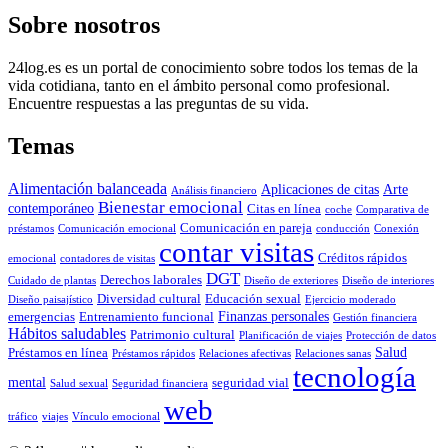
Sobre nosotros
24log.es es un portal de conocimiento sobre todos los temas de la
vida cotidiana, tanto en el ámbito personal como profesional.
Encuentre respuestas a las preguntas de su vida.
Temas
Alimentación balanceada
Aplicaciones de citas
Arte
Análisis financiero
Bienestar emocional
contemporáneo
Citas en línea
coche
Comparativa de
Comunicación en pareja
préstamos
Comunicación emocional
conducción
Conexión
contar visitas
Créditos rápidos
emocional
contadores de visitas
DGT
Derechos laborales
Cuidado de plantas
Diseño de exteriores
Diseño de interiores
Diversidad cultural
Educación sexual
Diseño paisajístico
Ejercicio moderado
Finanzas personales
emergencias
Entrenamiento funcional
Gestión financiera
Hábitos saludables
Patrimonio cultural
Planificación de viajes
Protección de datos
Salud
Préstamos en línea
Préstamos rápidos
Relaciones afectivas
Relaciones sanas
tecnología
mental
seguridad vial
Salud sexual
Seguridad financiera
web
tráfico
viajes
Vínculo emocional