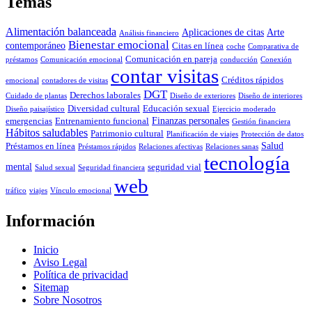
Temas
Alimentación balanceada
Aplicaciones de citas
Arte
Análisis financiero
Bienestar emocional
contemporáneo
Citas en línea
coche
Comparativa de
Comunicación en pareja
préstamos
Comunicación emocional
conducción
Conexión
contar visitas
Créditos rápidos
emocional
contadores de visitas
DGT
Derechos laborales
Cuidado de plantas
Diseño de exteriores
Diseño de interiores
Diversidad cultural
Educación sexual
Diseño paisajístico
Ejercicio moderado
Finanzas personales
emergencias
Entrenamiento funcional
Gestión financiera
Hábitos saludables
Patrimonio cultural
Planificación de viajes
Protección de datos
Salud
Préstamos en línea
Préstamos rápidos
Relaciones afectivas
Relaciones sanas
tecnología
mental
seguridad vial
Salud sexual
Seguridad financiera
web
tráfico
viajes
Vínculo emocional
Información
Inicio
Aviso Legal
Política de privacidad
Sitemap
Sobre Nosotros