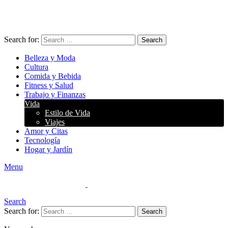
Search for:
Search
Belleza y Moda
Cultura
Comida y Bebida
Fitness y Salud
Trabajo y Finanzas
Vida
Estilo de Vida
Viajes
Amor y Citas
Tecnología
Hogar y Jardín
Menu
Search
Search for:
Search